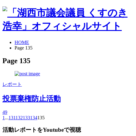
HOME
Page 135
Page 135
レポート
投票棄権防止活動
4
9
1
...
131
132
133
134
135
活動レポートをYoutubeで視聴